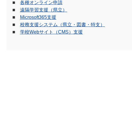
■
各種オンライン申請
■
遠隔学習支援（県立）
■
Microsoft365支援
■
校務支援システム（県立・図書・特支）
■
学校Webサイト（CMS）支援