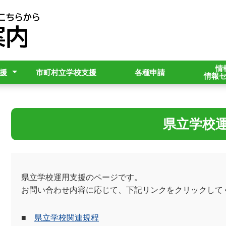
情
援
市町村立学校支援
各種申請
情報
規定
支援
テム
ト（CMS）支援
県立学校
県立学校運用支援のページです。
お問い合わせ内容に応じて、下記リンクをクリックして
■
県立学校関連規程