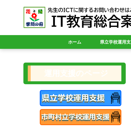
ホーム
県立学校運用支
県立学校関連
Microsoft365
校務支援シス
学校Webサイ
運用支援のページ